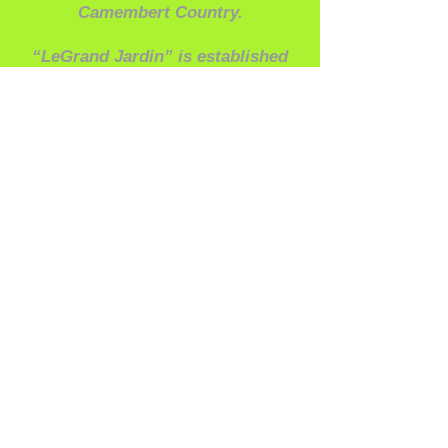
Camembert Country.
“LeGrand Jardin” is established
inside a 3-hectare former farm
which was purchased by the
municipality after it was
escheated. The idea was to
preserve the local heritage;
located right by the church, the
property features a group of
residential and working buildings
ranging from the 18 th to the 19
century.
Once they were restored, the
buildings were assigned a variety
of roles: the farmhouse mansion
was turned into a stopover lodge
and holiday rental, while the
cottage which used to house the